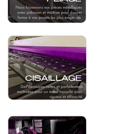
Nous façonnons vos pièces métalliques
avec précision et maîtrise pour donner
forme à vos projets les plus exigeants.
CISAILLAGE
Des découpes nettes et parfaitement
maîtrisées pour un métal travaillé avec
rigueur et éfficacité