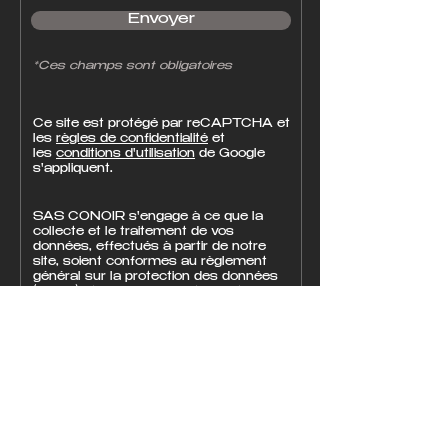
Envoyer
*Ces champs sont obligatoires
Ce site est protégé par reCAPTCHA et
les
règles de confidentialité
et
les
conditions d'utilisation
de Google
s'appliquent.
SAS CONOIR s'engage à ce que la
collecte et le traitement de vos
données, effectués à partir de notre
site, soient conformes au règlement
général sur la protection des données
(RGPD) et à la loi Informatique et
Libertés. Pour connaître et exercer vos
droits, notamment de retrait de votre
consentement à l'utilisation des
données collectées par ce formulaire,
veuillez nous contacter au
02 97 93
31 49
.